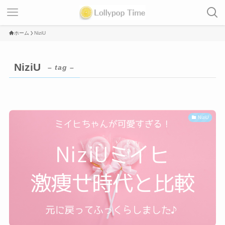
ホーム
NiziU
NiziU
– tag –
NiziU