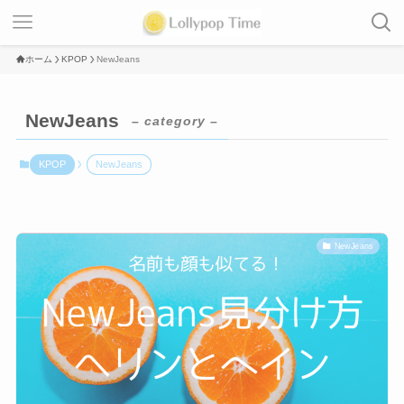
ホーム
KPOP
NewJeans
NewJeans
– category –
KPOP
NewJeans
NewJeans